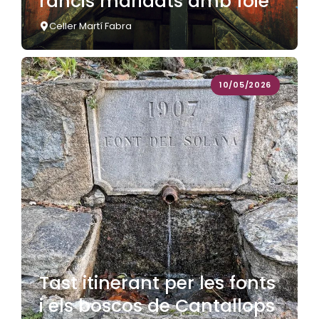
rancis maridats amb foie
Celler Martí Fabra
10/05/2026
Tast itinerant per les fonts
i els boscos de Cantallops