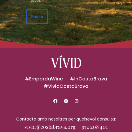
*
*
dades.
Enviar
#EmpordaWine
#InCostaBrava
#VividCostaBrava
Contacta amb nosaltres per qualsevol consulta:
vivid@costabrava.org
972 208 401