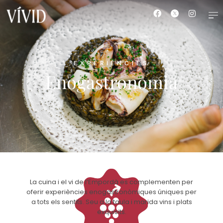
EXPERIÈNCIES
Enogastronomia
La cuina i el vi de l’Empordà es complementen per
oferir experiències enogastronòmiques úniques per
a tots els sentits. Seu a la taula i marida vins i plats
exquisits.