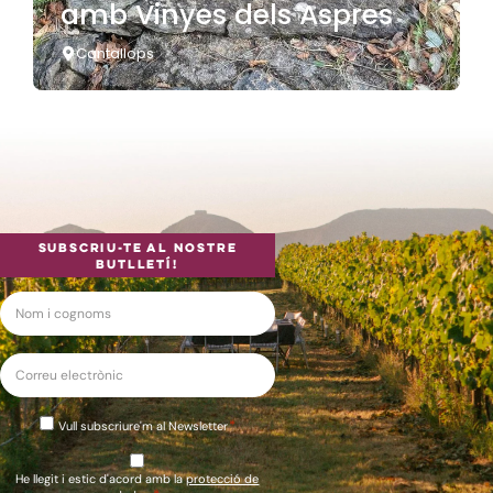
amb Vinyes dels Aspres
Cantallops
Subscriu-te al nostre
butlletí!
Nom
i
*
cognoms
Correu
*
electrònic
*
Consentiment
Vull subscriure'm al Newsletter
Newsletter
*
Consentiment
He llegit i estic d'acord amb la
protecció de
legal